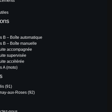
ncements
utiles
ions
s B – Boîte automatique
s B – Boîte manuelle
uite accompagnée
ite supervisée
ite accélérée
s A (moto)
s
is (91)
nay-aux-Roses (92)
t
ctez-nous