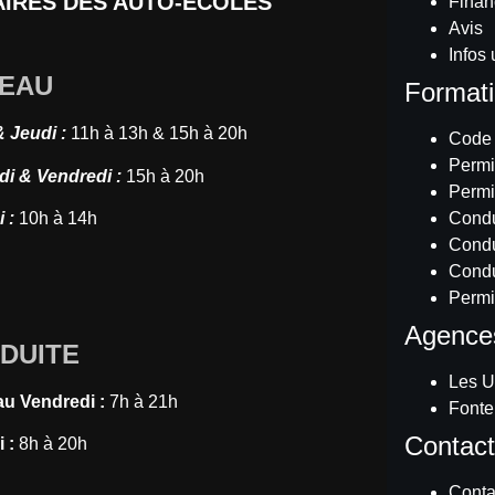
IRES DES AUTO-ÉCOLES
Fina
Avis
Infos 
EAU
Format
& Jeudi :
11h à 13h & 15h à 20h
Code
Permi
di & Vendredi :
15h à 20h
Permi
 :
10h à 14h
Cond
Condu
Condu
Permi
Agence
DUITE
Les Ul
au Vendredi :
7h à 21h
Fonte
Contac
 :
8h à 20h
Conta