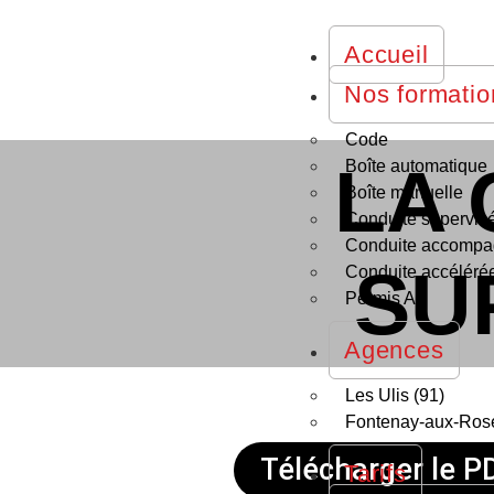
Accueil
Nos formatio
Code
LA 
Boîte automatique
Boîte manuelle
Conduite supervis
Conduite accomp
SU
Conduite accéléré
Permis A
Agences
Les Ulis (91)
Fontenay-aux-Rose
Télécharger le P
Tarifs