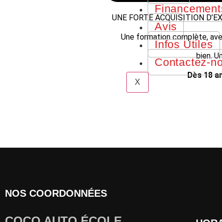
Financement
UNE FORTE ACQUISITION D’E
Avis
Une formation complète, ave
Infos Utiles
bien. U
Contactez-n
Dès 18 an
X
NOS COORDONNÉES
COCO AUTO ÉCOLE