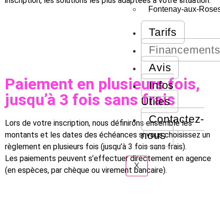
inscription, les solutions les plus adaptées à votre situation.
Fontenay-aux-Roses
Tarifs
Financement
Avis
Paiement en plusieurs fois,
Infos
jusqu’à 3 fois sans frais
Utiles
Contactez-
Lors de votre inscription, nous définirons ensemble les
nous
montants et les dates des échéances si vous choisissez un
règlement en plusieurs fois (jusqu’à 3 fois sans frais).
Les paiements peuvent s’effectuer directement en agence
X
(en espèces, par chèque ou virement bancaire).