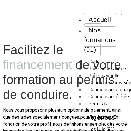
Accueil
Nos
formations
Facilitez le
(91)
financement
de votre
Code
Boîte automatique
formation au permis
Boîte manuelle
Conduite supervisé
Conduite accompag
de conduire.​
Conduite accélérée
Permis A
Nous vous proposons plusieurs options de paiement, ainsi
Agences
que des aides spécialement conçues pour les jeunes. En
fonction de votre profil, nous définirons ensemble, dès votre
Les Ulis (91)